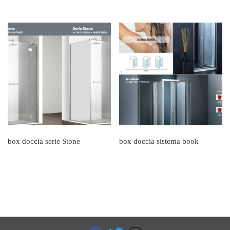
box doccia serie Stone
box doccia sistema book
fab fa-facebook
fab fa-twitter
fab fa-instagram