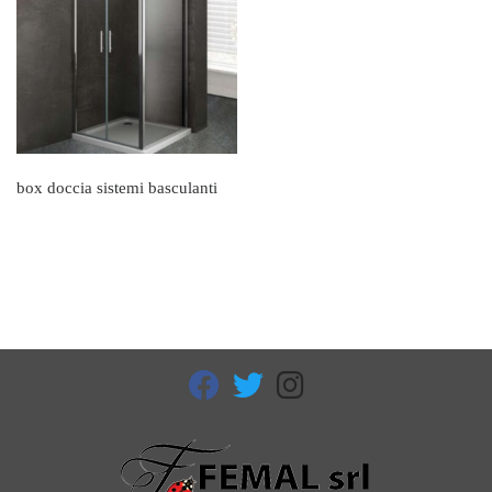
box doccia sistemi basculanti
fab fa-facebook
fab fa-twitter
fab fa-instagram