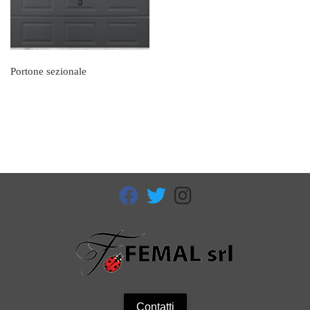
Portone sezionale
fab fa-facebook
fab fa-twitter
fab fa-instagram
Contatti