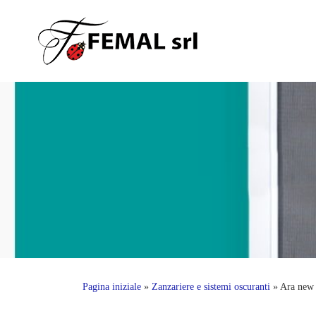
Skip
to
content
Pagina iniziale
»
Zanzariere e sistemi oscuranti
»
Ara new