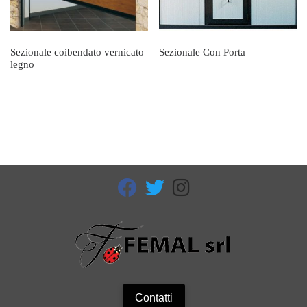
Sezionale coibendato vernicato
Sezionale Con Porta
legno
fab fa-facebook
fab fa-twitter
fab fa-instagram
Contatti