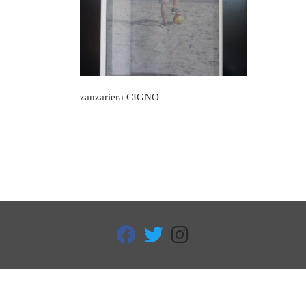
zanzariera CIGNO
fab fa-facebook
fab fa-twitter
fab fa-instagram