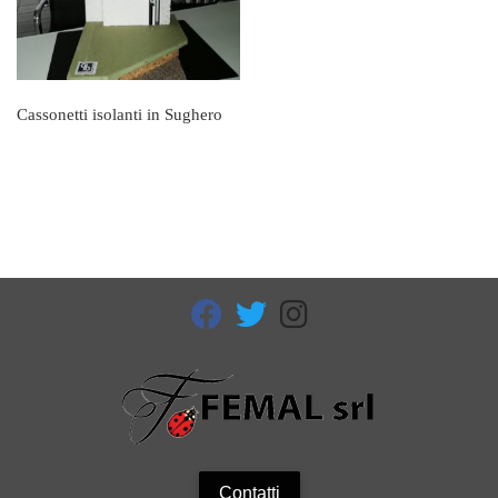
Cassonetti isolanti in Sughero
fab fa-facebook
fab fa-twitter
fab fa-instagram
Contatti