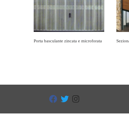
Porta basculante zincata e microforata
Sezion
fab fa-facebook
fab fa-twitter
fab fa-instagram