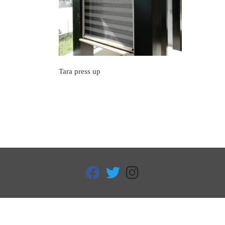
Tara press up
fab fa-facebook
fab fa-twitter
fab fa-instagram