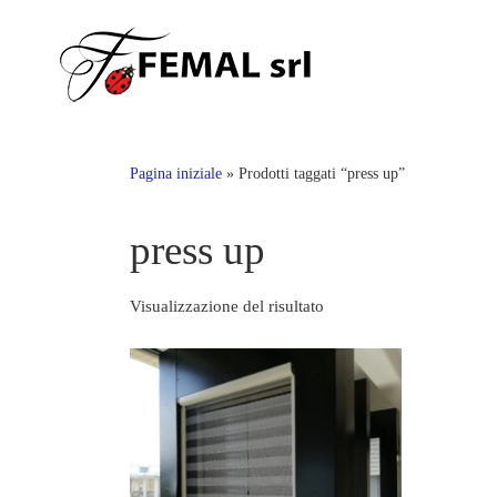
Skip
to
content
Pagina iniziale
»
Prodotti taggati “press up”
press up
Visualizzazione del risultato