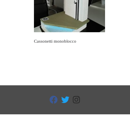
Cassonetti monoblocco
fab fa-facebook
fab fa-twitter
fab fa-instagram