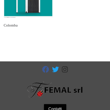
Colomba
fab fa-facebook
fab fa-twitter
fab fa-instagram
Contatti