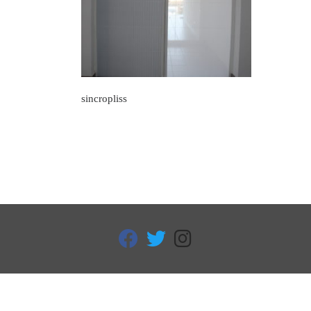
sincropliss
fab fa-facebook
fab fa-twitter
fab fa-instagram