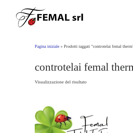
Skip
to
content
Pagina iniziale
»
Prodotti taggati “controtelai femal therm
controtelai femal ther
Visualizzazione del risultato