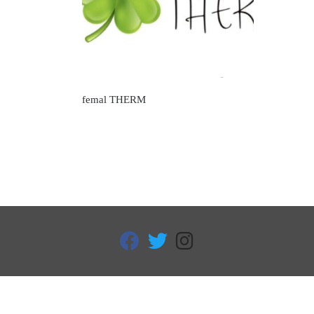
femal THERM
fab fa-facebook
fab fa-twitter
fab fa-instagram