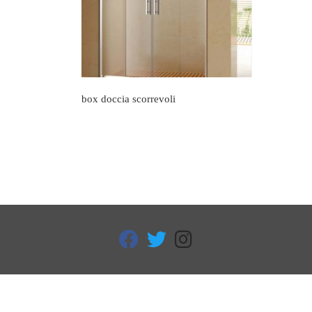
box doccia scorrevoli
fab fa-facebook
fab fa-twitter
fab fa-instagram