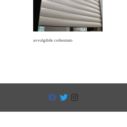
avvolgibile coibentato
fab fa-facebook
fab fa-twitter
fab fa-instagram