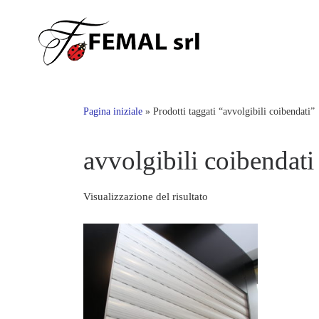
Skip
to
content
Pagina iniziale
»
Prodotti taggati “avvolgibili coibendati”
avvolgibili coibendati
Visualizzazione del risultato